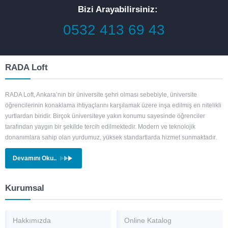
Bizi Arayabilirsiniz:
0532 413 69 43
RADA Loft
RADA Loft, Ankara’nın bir üniversite şehri olması sebebiyle, üniversite
öğrencilerinin konaklama ihtiyaçlarını karşılamak üzere inşa edilmiş en nitelikli
yurtlardan biridir. Birçok üniversiteye yakın konumu sayesinde öğrenciler
tarafından yaygın bir şekilde tercih edilmektedir. Modern ve teknolojik
donanımlara sahip olan yurdumuz, yüksek standartlarda hizmet sunmaktadır.
Devamını Oku..
Kurumsal
Hakkımızda
Online Katalog