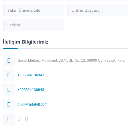
Yakın Üniversiteler
Online Başvuru
İletişim
İletişim Bilgilerimiz
Genel Merkez: Mutlukent, 2074. Sk. No: 13, 06800 Çankaya/Ankara
+905324136943
+905324136943
bilgi@radaloft.com